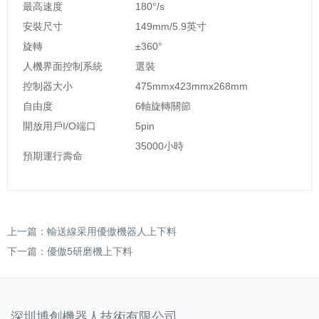
最高速度
180°/s
安裝尺寸
149mm/5.9英寸
旋轉
±360°
人機界面控制系統
選裝
控制器大小
475mmx423mmx268mm
自由度
6軸旋轉關節
開放用戶I/O端口
5pin
35000小時
預期運行壽命
上一篇：
輸送線采用優傲機器人上下料
下一篇：
優傲5研磨機上下料
深圳博創機器人技術有限公司