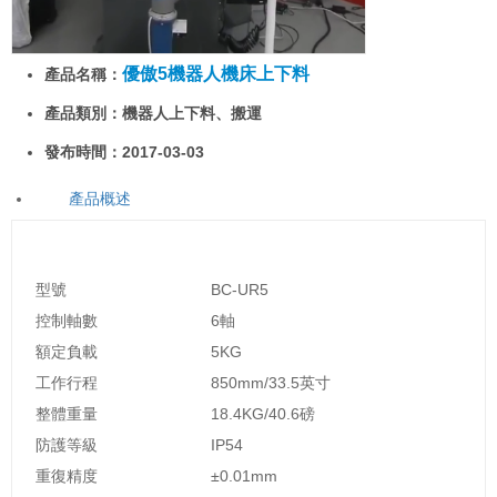
優傲5機器人機床上下料
產品名稱：
產品類別：機器人上下料、搬運
發布時間：2017-03-03
產品概述
型號
BC-UR5
控制軸數
6軸
額定負載
5KG
工作行程
850mm/33.5英寸
整體重量
18.4KG/40.6磅
防護等級
IP54
重復精度
±0.01mm