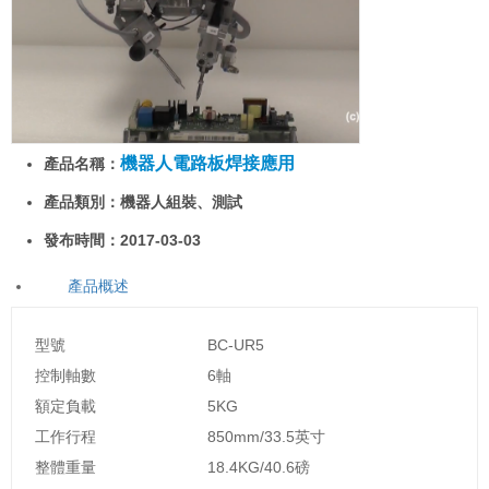
機器人電路板焊接應用
產品名稱：
產品類別：機器人組裝、測試
發布時間：2017-03-03
產品概述
型號
BC-UR5
控制軸數
6軸
額定負載
5KG
工作行程
850mm/33.5英寸
整體重量
18.4KG/40.6磅