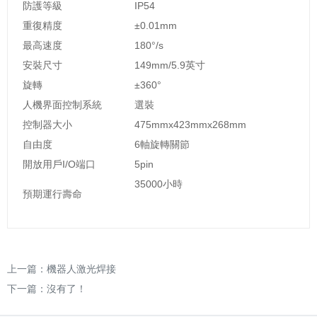
防護等級
IP54
重復精度
±0.01mm
最高速度
180°/s
安裝尺寸
149mm/5.9英寸
旋轉
±360°
人機界面控制系統
選裝
控制器大小
475mmx423mmx268mm
自由度
6軸旋轉關節
開放用戶I/O端口
5pin
35000小時
預期運行壽命
上一篇：
機器人激光焊接
下一篇：沒有了！